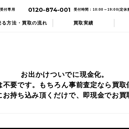
即日現金買取サービス
店頭買取
0120-874-001
受付専用
受付時間：10:00～19:00(定休
売る方法・買取の流れ
買取実績
気軽にお持ち込み
見積無料・キャンセル自由
お出かけついでに現金化。
は不要です。もちろん事前査定なら買取
にお持ち込み頂くだけで、即現金でお買