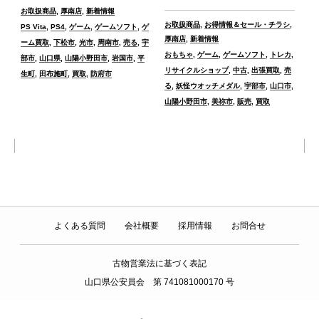
カ
お取扱商品
,
厚南店
,
新着情報
カ
テ
タ
お取扱商品
,
お得情報＆セール・チラシ
,
PS Vita
,
PS4
,
ゲーム
,
ゲームソフト
,
ゲ
テ
ゴ
グ
厚南店
,
新着情報
ーム買取
,
下松市
,
光市
,
周南市
,
売る
,
宇
ゴ
タ
リ
おもちゃ
,
ゲーム
,
ゲームソフト
,
トレカ
,
部市
,
山口県
,
山陽小野田市
,
岩国市
,
平
リ
グ
ー
リサイクルショップ
,
中古
,
出張買取
,
売
生町
,
田布施町
,
買取
,
防府市
ー
る
,
妖怪ウオッチメダル
,
宇部市
,
山口市
,
山陽小野田市
,
美祢市
,
販売
,
買取
よくある質問
会社概要
採用情報
お問合せ
古物営業法に基づく表記
山口県公安員会 第 741081000170 号