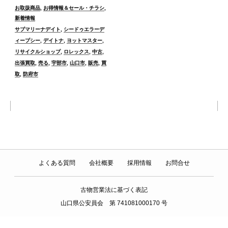
カ
お取扱商品
,
お得情報＆セール・チラシ
,
テ
新着情報
ゴ
タ
サブマリーナデイト
,
シードゥエラーデ
リ
グ
ィープシー
,
デイトナ
,
ヨットマスター
,
ー
リサイクルショップ
,
ロレックス
,
中古
,
出張買取
,
売る
,
宇部市
,
山口市
,
販売
,
買
取
,
防府市
よくある質問
会社概要
採用情報
お問合せ
古物営業法に基づく表記
山口県公安員会 第 741081000170 号