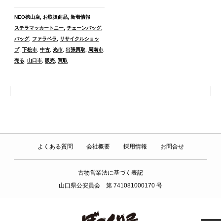
カ
NEO徳山店
,
お取扱商品
,
新着情報
テ
タ
ステラマッカートニー
,
チェーンバッグ
,
ゴ
グ
バッグ
,
ファラベラ
,
リサイクルショッ
リ
プ
,
下松市
,
中古
,
光市
,
出張買取
,
周南市
,
ー
売る
,
山口市
,
販売
,
買取
よくある質問
会社概要
採用情報
お問合せ
古物営業法に基づく表記
山口県公安員会 第 741081000170 号