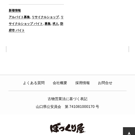
カ
新着情報
テ
タ
アルバイト募集
,
リサイクルショップ
,
リ
ゴ
グ
サイクルショップ バイト
,
募集
,
求人
,
防
リ
府市 バイト
ー
よくある質問
会社概要
採用情報
お問合せ
古物営業法に基づく表記
山口県公安員会 第 741081000170 号