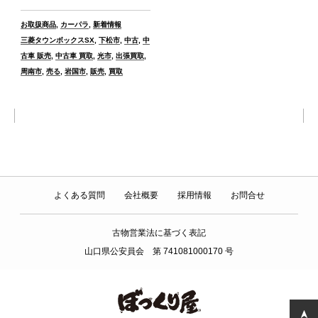
カ
お取扱商品
,
カーパラ
,
新着情報
テ
タ
三菱タウンボックスSX
,
下松市
,
中古
,
中
ゴ
グ
古車 販売
,
中古車 買取
,
光市
,
出張買取
,
リ
周南市
,
売る
,
岩国市
,
販売
,
買取
ー
よくある質問
会社概要
採用情報
お問合せ
古物営業法に基づく表記
山口県公安員会 第 741081000170 号