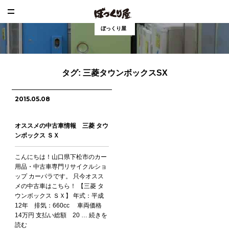
ぼっくり屋
タグ:
三菱タウンボックスSX
2015.05.08
オススメの中古車情報 三菱 タウ
ンボックス ＳＸ
こんにちは！山口県下松市のカー
用品・中古車専門リサイクルショ
ップ カーパラです。 只今オスス
メの中古車はこちら！ 【三菱 タ
ウンボックス ＳＸ】 年式：平成
12年 排気：660cc 車両価格
14万円 支払い総額 20 …
続きを
読む