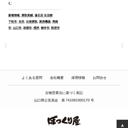
む
カ
新着情報
,
買取実績
,
遠石店 生活館
テ
タ
下松市
,
光市
,
出張買取
,
厨房機器
,
周南
ゴ
グ
市
,
山口市
,
岩国市
,
撹拌
,
柳井市
,
防府市
リ
ー
よくある質問
会社概要
採用情報
お問合せ
古物営業法に基づく表記
山口県公安員会 第 741081000170 号