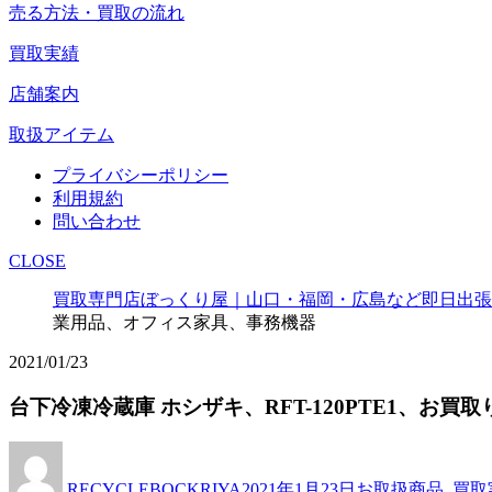
売る方法・買取の流れ
買取実績
店舗案内
取扱アイテム
プライバシーポリシー
利用規約
問い合わせ
CLOSE
買取専門店ぼっくり屋｜山口・福岡・広島など即日出張
業用品、オフィス家具、事務機器
2021/01/23
台下冷凍冷蔵庫 ホシザキ、RFT-120PTE1、
投
投
カ
稿
稿
テ
RECYCLEBOCKRIYA
2021年1月23日
お取扱商品
,
買取