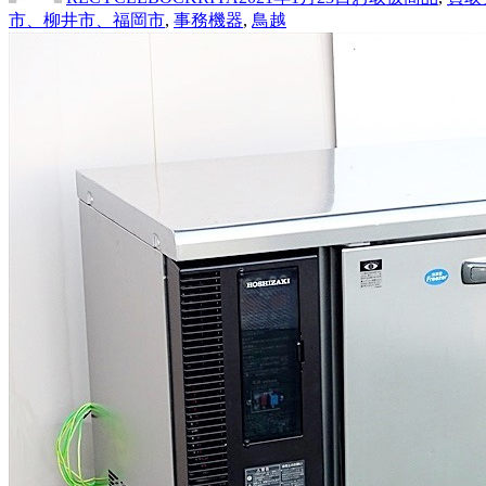
者
日:
ゴ
市、柳井市、福岡市
,
事務機器
,
鳥越
リ
ー