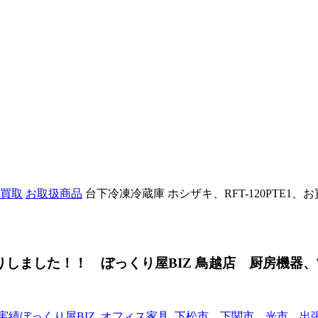
買取
お取扱商品
台下冷凍冷蔵庫 ホシザキ、RFT-120PTE
お買取りしました！！ ぼっくり屋BIZ 鳥越店 厨房機
タ
グ
実績
ぼっくり屋BIZ
,
オフィス家具
,
下松市、下関市、光市、出