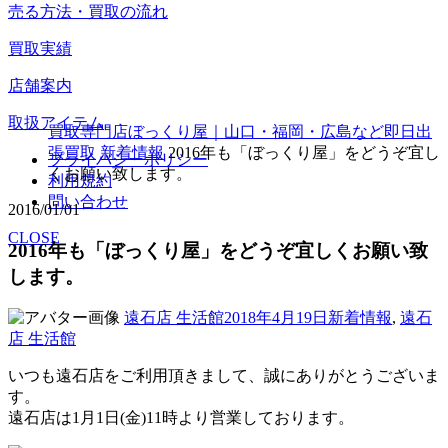
売る方法・買取の流れ
買取実績
店舗案内
取扱アイテム
買取専門店ぼっくり屋｜山口・福岡・広島など即日出
張買取
新着情報
2016年も「ぼっくり屋」をどうぞ宜し
プライバシーポリシー
くお願い致します。
利用規約
問い合わせ
2016/01/01
CLOSE
2016年も「ぼっくり屋」をどうぞ宜しくお願い致
します。
投
投
カ
遠石店 生活館
2018年4月19日
新着情報
,
遠石
稿
稿
テ
店 生活館
者
日:
ゴ
いつも遠石店をご利用頂きまして、誠にありがとうございま
リ
す。
ー
遠石店は1月1日(金)11時より営業しております。