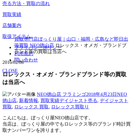
売る方法・買取の流れ
買取実績
店舗案内
取扱アイテム
買取専門店ぼっくり屋｜山口・福岡・広島など即日出
張買取
NEO徳山店
ロレックス・オメガ・ブランドブ
プライバシーポリシー
ランド等の買取は当店へ
利用規約
問い合わせ
2016/02/08
CLOSE
ロレックス・オメガ・ブランドブランド等の買取
は当店へ
投
投
カ
NEO徳山店 フラミンゴ
2018年4月23日
NEO
稿
タ
稿
テ
徳山店
,
新着情報
,
買取実績
デイジャスト売る
,
デイジャスト
者
グ
日:
ゴ
買取
,
ロレックス 買取
,
ロレックス買取り
リ
こんにちは。ぼっくり屋NEO徳山店です。
ー
当店は、ぼっくり屋の中でもロレックス等のブランド時計買
取ナンバーワンを誇ります。