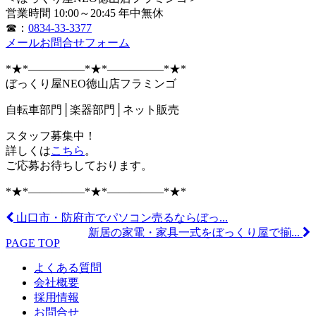
営業時間 10:00～20:45 年中無休
☎：
0834-33-3377
メールお問合せフォーム
*★*―――――*★*―――――*★*
ぼっくり屋NEO徳山店フラミンゴ
自転車部門│楽器部門│ネット販売
スタッフ募集中！
詳しくは
こちら
。
ご応募お待ちしております。
*★*―――――*★*―――――*★*
山口市・防府市でパソコン売るならぼっ...
新居の家電・家具一式をぼっくり屋で揃...
PAGE TOP
よくある質問
会社概要
採用情報
お問合せ