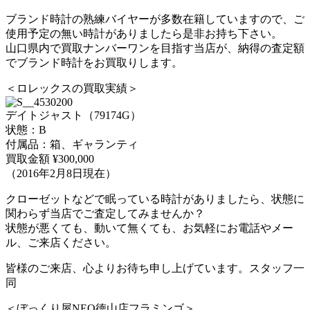
ブランド時計の熟練バイヤーが多数在籍していますので、ご
使用予定の無い時計がありましたら是非お持ち下さい。
山口県内で買取ナンバーワンを目指す当店が、納得の査定額
でブランド時計をお買取りします。
＜ロレックスの買取実績＞
デイトジャスト（79174G）
状態：B
付属品：箱、ギャランティ
買取金額 ¥300,000
（2016年2月8日現在）
クローゼットなどで眠っている時計がありましたら、状態に
関わらず当店でご査定してみませんか？
状態が悪くても、動いて無くても、お気軽にお電話やメー
ル、ご来店ください。
皆様のご来店、心よりお待ち申し上げています。スタッフ一
同
＜ぼっくり屋NEO徳山店フラミンゴ＞